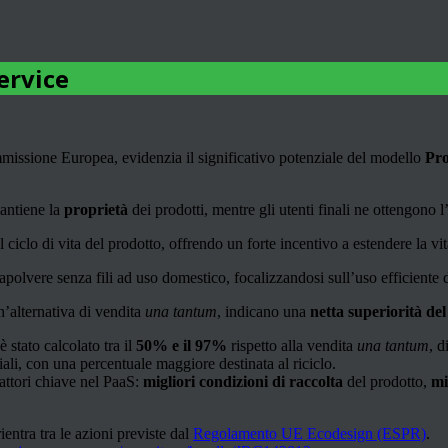
ervice
issione Europea, evidenzia il significativo potenziale del modello
Pro
mantiene la
proprietà
dei prodotti, mentre gli utenti finali ne ottengono l
l ciclo di vita del prodotto, offrendo un forte incentivo a estendere la vita 
polvere senza fili ad uso domestico, focalizzandosi sull’uso efficiente 
un’alternativa di vendita
una tantum
, indicano una
netta superiorità de
stato calcolato tra il
50% e il 97%
rispetto alla vendita
una tantum
, 
iali, con una percentuale maggiore destinata al riciclo.
fattori chiave nel PaaS:
migliori condizioni di raccolta
del prodotto,
mi
ientra tra le azioni previste dal
Regolamento UE Ecodesign (ESPR)
.