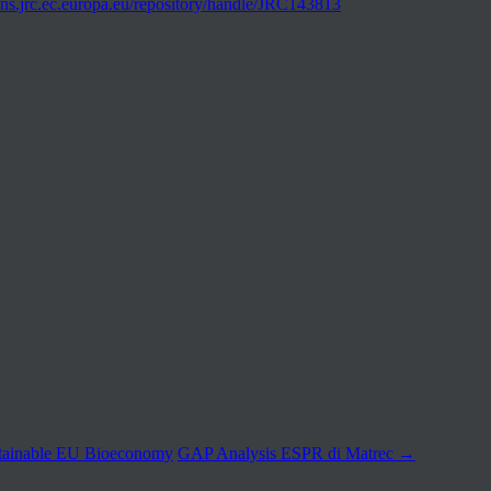
ions.jrc.ec.europa.eu/repository/handle/JRC143813
stainable EU Bioeconomy
GAP Analysis ESPR di Matrec
→