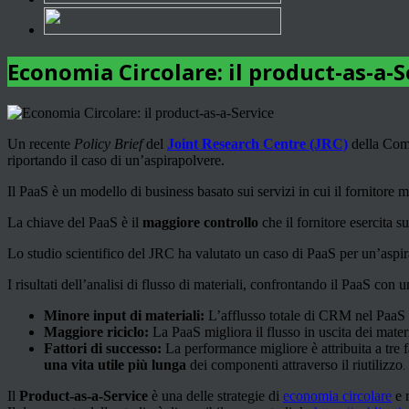
Economia Circolare: il product-as-a-S
Un recente
Policy Brief
del
Joint Research Centre (JRC)
della Comm
riportando il caso di un’aspirapolvere.
Il PaaS è un modello di business basato sui servizi in cui il fornitore 
La chiave del PaaS è il
maggiore controllo
che il fornitore esercita su
Lo studio scientifico del JRC ha valutato un caso di PaaS per un’aspira
I risultati dell’analisi di flusso di materiali, confrontando il PaaS con 
Minore input di materiali:
L’afflusso totale di CRM nel PaaS è 
Maggiore riciclo:
La PaaS migliora il flusso in uscita dei mater
Fattori di successo:
La performance migliore è attribuita a tre 
una vita utile più lunga
dei componenti attraverso il riutilizzo
.
Il
Product-as-a-Service
è una delle strategie di
economia circolare
e r