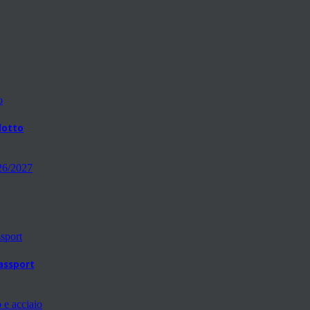
odotto
passport