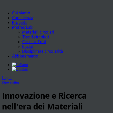
Chi siamo
Consulenza
Progetti
Matrec Lab
Materiali circolari
Trend circolari
Circular Tool
Euclid
Disciplinare circolarità
Abbonamento
Login
Newsletter
Innovazione e Ricerca
nell'era dei Materiali