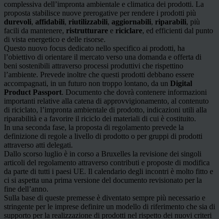
complessiva dell’impronta ambientale e climatica dei prodotti. La
proposta stabilisce nuove prerogative per rendere i prodotti più
durevoli
,
affidabili
,
riutilizzabili
,
aggiornabili
,
riparabili
, più
facili da mantenere,
ristrutturare
e
riciclare
, ed efficienti dal punto
di vista energetico e delle risorse.
Questo nuovo focus dedicato nello specifico ai prodotti, ha
l’obiettivo di orientare il mercato verso una domanda e offerta di
beni sostenibili attraverso processi produttivi che rispettino
l’ambiente. Prevede inoltre che questi prodotti debbano essere
accompagnati, in un futuro non troppo lontano, da un
Digital
Product Passport
. Documento che dovrà contenere informazioni
importanti relative alla catena di approvvigionamento, al contenuto
di riciclato, l’impronta ambientale di prodotto, indicazioni utili alla
riparabilità e a favorire il riciclo dei materiali di cui è costituito.
In una seconda fase, la proposta di regolamento prevede la
definizione di regole a livello di prodotto o per gruppi di prodotti
attraverso atti delegati.
Dallo scorso luglio è in corso a Bruxelles la revisione dei singoli
articoli del regolamento attraverso contributi e proposte di modifica
da parte di tutti i paesi UE. Il calendario degli incontri è molto fitto e
ci si aspetta una prima versione del documento revisionato per la
fine dell’anno.
Sulla base di queste premesse è diventato sempre più necessario e
stringente per le imprese definire un modello di riferimento che sia di
supporto per la realizzazione di prodotti nel rispetto dei nuovi criteri