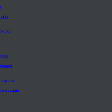
odotto
passport
ro e acciaio