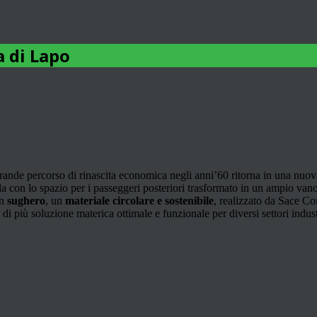
a di Lapo
rande percorso di rinascita economica negli anni’60 ritorna in una nuova 
 con lo spazio per i passeggeri posteriori trasformato in un ampio vano 
in
sughero
, un
materiale circolare e sostenibile
, realizzato da Sace C
e di più soluzione materica ottimale e funzionale per diversi settori indu