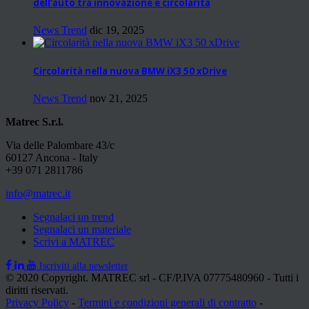
dell’auto tra innovazione e circolarità
News Trend
dic 19, 2025
Circolarità nella nuova BMW iX3 50 xDrive
News Trend
nov 21, 2025
Matrec S.r.l.
Via delle Palombare 43/c
60127 Ancona - Italy
+39 071 2811786
info@matrec.it
Segnalaci un trend
Segnalaci un materiale
Scrivi a MATREC
Iscriviti alla newsletter
© 2020 Copyright. MATREC srl - CF/P.IVA 07775480960 - Tutti i
diritti riservati.
Privacy Policy
-
Termini e condizioni generali di contratto
-