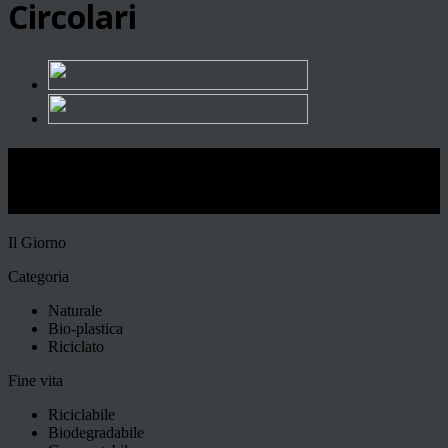
Circolari
Io, l’architetto riciclone vi faccio
dormire sui rifiuti
Il Giorno
Categoria
Naturale
Bio-plastica
Riciclato
Fine vita
Riciclabile
Biodegradabile