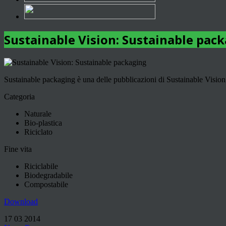
Sustainable Vision: Sustainable pac
Sustainable packaging è una delle pubblicazioni di Sustainable Vision,
Categoria
Naturale
Bio-plastica
Riciclato
Fine vita
Riciclabile
Biodegradabile
Compostabile
Download
17 03 2014