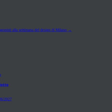
agonisti alla settimana del design di Milano
→
odotto