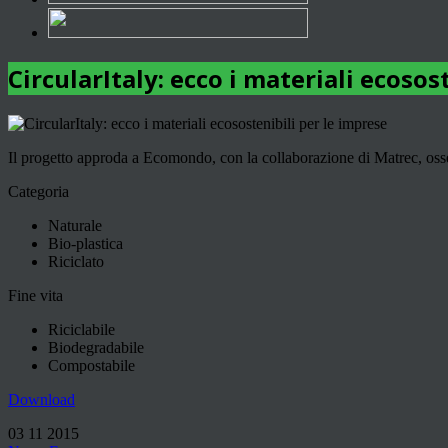
CircularItaly: ecco i materiali ecosos
Il progetto approda a Ecomondo, con la collaborazione di Matrec, osser
Categoria
Naturale
Bio-plastica
Riciclato
Fine vita
Riciclabile
Biodegradabile
Compostabile
Download
03 11 2015