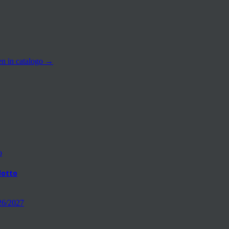
en in catalogo
→
odotto