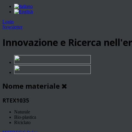
Login
Newsletter
Innovazione e Ricerca nell'er
Nome materiale
RTEX1035
Naturale
Bio-plastica
Riciclato