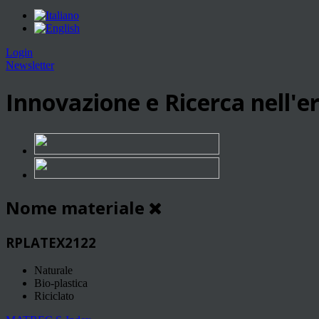
Login
Newsletter
Innovazione e Ricerca nell'er
Nome materiale
RPLATEX2122
Naturale
Bio-plastica
Riciclato