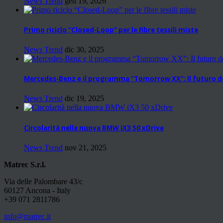
News Trend
gen 19, 2026
Primo riciclo “Closed-Loop” per le fibre tessili miste
News Trend
dic 30, 2025
Mercedes-Benz e il programma “Tomorrow XX”: Il futuro del
News Trend
dic 19, 2025
Circolarità nella nuova BMW iX3 50 xDrive
News Trend
nov 21, 2025
Matrec S.r.l.
Via delle Palombare 43/c
60127 Ancona - Italy
+39 071 2811786
info@matrec.it