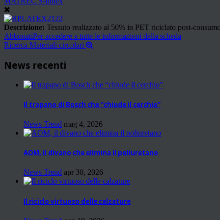
MATREC S-Index
Descrizione:
Tessuto realizzato al 50% in PET riciclato post-consumo ot
Abbonati
Per accedere a tutte le informazioni della scheda
Ricerca Materiali circolari
News recenti
Il trapano di Bosch che “chiude il cerchio”
News Trend
mag 4, 2026
AOM, il divano che elimina il poliuretano
News Trend
apr 30, 2026
Il riciclo virtuoso delle calzature