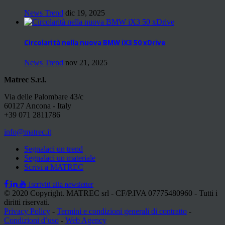
News Trend
dic 19, 2025
Circolarità nella nuova BMW iX3 50 xDrive
News Trend
nov 21, 2025
Matrec S.r.l.
Via delle Palombare 43/c
60127 Ancona - Italy
+39 071 2811786
info@matrec.it
Segnalaci un trend
Segnalaci un materiale
Scrivi a MATREC
Iscriviti alla newsletter
© 2020 Copyright. MATREC srl - CF/P.IVA 07775480960 - Tutti i
diritti riservati.
Privacy Policy
-
Termini e condizioni generali di contratto
-
Condizioni d’uso
-
Web Agency