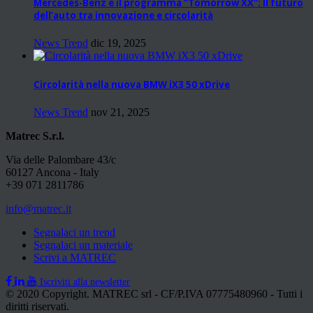
Mercedes-Benz e il programma “Tomorrow XX”: Il futuro
dell’auto tra innovazione e circolarità
News Trend
dic 19, 2025
Circolarità nella nuova BMW iX3 50 xDrive
News Trend
nov 21, 2025
Matrec S.r.l.
Via delle Palombare 43/c
60127 Ancona - Italy
+39 071 2811786
info@matrec.it
Segnalaci un trend
Segnalaci un materiale
Scrivi a MATREC
Iscriviti alla newsletter
© 2020 Copyright. MATREC srl - CF/P.IVA 07775480960 - Tutti i
diritti riservati.