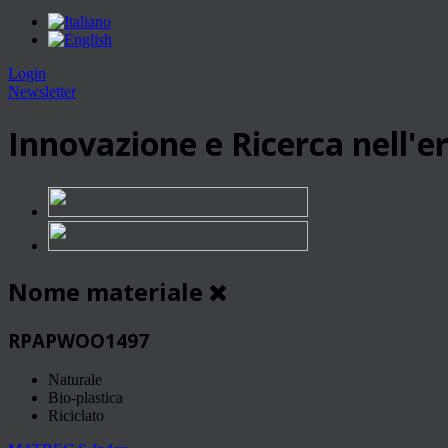
Login
Newsletter
Innovazione e Ricerca nell'er
Nome materiale
RPAPWOO1497
Naturale
Bio-plastica
Riciclato