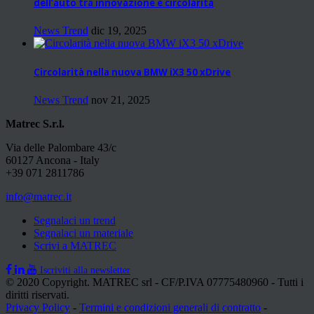
dell’auto tra innovazione e circolarità
News Trend
dic 19, 2025
Circolarità nella nuova BMW iX3 50 xDrive
News Trend
nov 21, 2025
Matrec S.r.l.
Via delle Palombare 43/c
60127 Ancona - Italy
+39 071 2811786
info@matrec.it
Segnalaci un trend
Segnalaci un materiale
Scrivi a MATREC
Iscriviti alla newsletter
© 2020 Copyright. MATREC srl - CF/P.IVA 07775480960 - Tutti i
diritti riservati.
Privacy Policy
-
Termini e condizioni generali di contratto
-