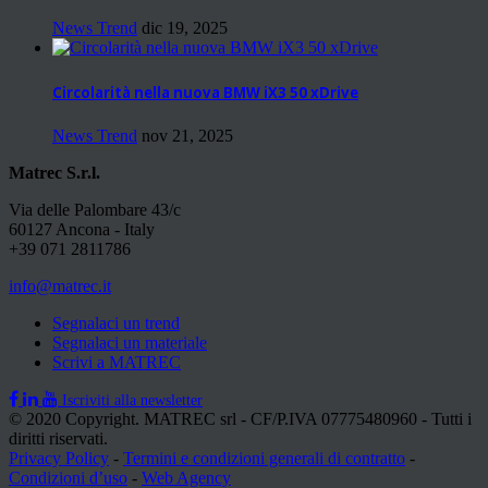
News Trend
dic 19, 2025
Circolarità nella nuova BMW iX3 50 xDrive
News Trend
nov 21, 2025
Matrec S.r.l.
Via delle Palombare 43/c
60127 Ancona - Italy
+39 071 2811786
info@matrec.it
Segnalaci un trend
Segnalaci un materiale
Scrivi a MATREC
Iscriviti alla newsletter
© 2020 Copyright. MATREC srl - CF/P.IVA 07775480960 - Tutti i
diritti riservati.
Privacy Policy
-
Termini e condizioni generali di contratto
-
Condizioni d’uso
-
Web Agency