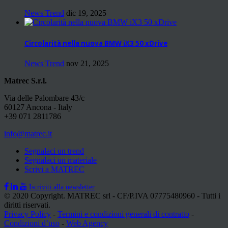
News Trend
dic 19, 2025
Circolarità nella nuova BMW iX3 50 xDrive
News Trend
nov 21, 2025
Matrec S.r.l.
Via delle Palombare 43/c
60127 Ancona - Italy
+39 071 2811786
info@matrec.it
Segnalaci un trend
Segnalaci un materiale
Scrivi a MATREC
Iscriviti alla newsletter
© 2020 Copyright. MATREC srl - CF/P.IVA 07775480960 - Tutti i
diritti riservati.
Privacy Policy
-
Termini e condizioni generali di contratto
-
Condizioni d’uso
-
Web Agency