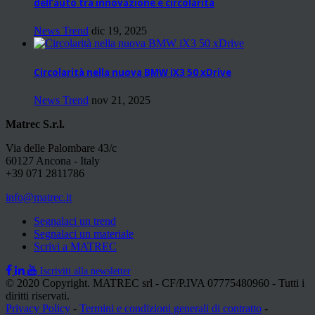
dell’auto tra innovazione e circolarità
News Trend
dic 19, 2025
Circolarità nella nuova BMW iX3 50 xDrive
News Trend
nov 21, 2025
Matrec S.r.l.
Via delle Palombare 43/c
60127 Ancona - Italy
+39 071 2811786
info@matrec.it
Segnalaci un trend
Segnalaci un materiale
Scrivi a MATREC
Iscriviti alla newsletter
© 2020 Copyright. MATREC srl - CF/P.IVA 07775480960 - Tutti i
diritti riservati.
Privacy Policy
-
Termini e condizioni generali di contratto
-